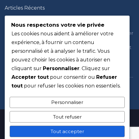
Articles Récents
Je ne ressens plus rien pour Allah : waswas et doute
dans la foi
Nous respectons votre vie privée
Rabaisser les autres en islam : comprendre, se corriger
Les cookies nous aident à améliorer votre
et répondre avec sagesse
expérience, à fournir un contenu
Psychologie et Islam : apaiser la jalousie, ce sentiment
personnalisé et à analyser le trafic. Vous
qui pèse sur le cœur
pouvez choisir les cookies à autoriser en
Découragement en Islam et psychologie : comment
retrouver espoir ?
cliquant sur
Personnaliser
. Cliquez sur
Culpabilité en Islam : quand elle te rapproche d’Allah…
Accepter tout
pour consentir ou
Refuser
et quand elle te détruit
tout
pour refuser les cookies non essentiels.
Personnaliser
Tout refuser
© COPYRIGHT 2023-2026 |
WEBOOSTE
DÉVELOPPEUR WORDPRESS FREELANCE
| TOUS
Tout accepter
DROITS RÉSERVÉS