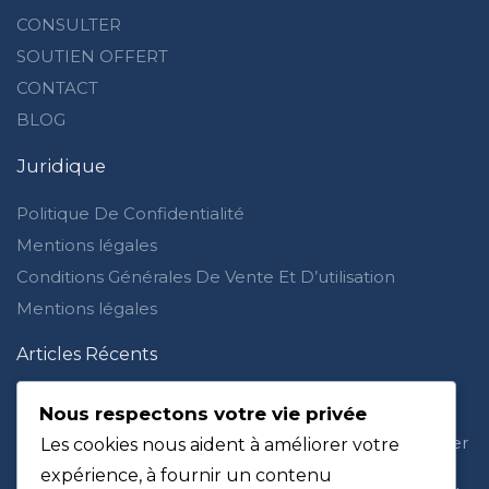
CONSULTER
SOUTIEN OFFERT
CONTACT
BLOG
Juridique
Politique De Confidentialité
Mentions légales
Conditions Générales De Vente Et D’utilisation
Mentions légales
Articles Récents
Je ne ressens plus rien pour Allah : waswas et doute
dans la foi
Nous respectons votre vie privée
Rabaisser les autres en islam : comprendre, se corriger
Les cookies nous aident à améliorer votre
et répondre avec sagesse
expérience, à fournir un contenu