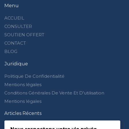
Menu
ACCUEIL
CONSULTER
SOUTIEN OFFERT
CONTACT
BLOG
Juridique
Politique De Confidentialité
Mentions légales
Conditions Générales De Vente Et D’utilisation
Mentions légales
Articles Récents
Je ne ressens plus rien pour Allah : waswas et doute
dans la foi
Nous respectons votre vie privée