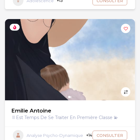
Adolescence
+13
CONSULTER
Emilie Antoine
Il Est Temps De Se Traiter En Première Classe 💫
Analyse Psycho-Dynamique
+14
CONSULTER