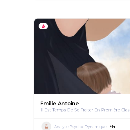
Emilie Antoine
Il Est Temps De Se Traiter En Première Clas
Analyse Psycho-Dynamique
+14