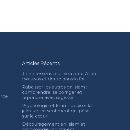
Articles Récents
Je ne ressens plus rien pour Allah
: waswas et doute dans la foi
Rabaisser les autres en islam :
comprendre, se corriger et
ente
répondre avec sagesse
Psychologie et Islam : apaiser la
jalousie, ce sentiment qui pèse
sur le cœur
Découragement en Islam et
psychologie : comment