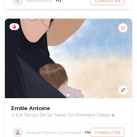
Adolescence
+13
CONSULTER
Emilie Antoine
Il Est Temps De Se Traiter En Première Classe 💫
Analyse Psycho-Dynamique
+14
CONSULTER