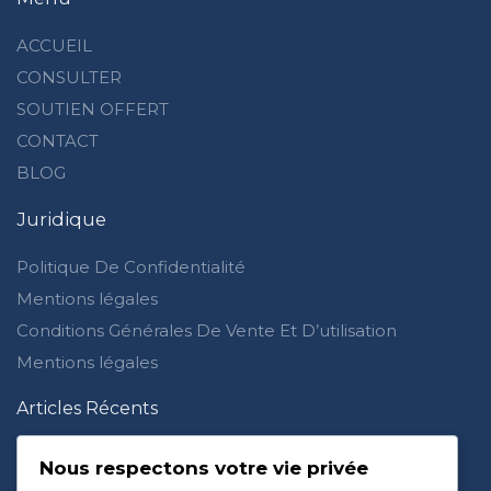
ACCUEIL
CONSULTER
SOUTIEN OFFERT
CONTACT
BLOG
Juridique
Politique De Confidentialité
Mentions légales
Conditions Générales De Vente Et D’utilisation
Mentions légales
Articles Récents
Je ne ressens plus rien pour Allah : waswas et doute
dans la foi
Nous respectons votre vie privée