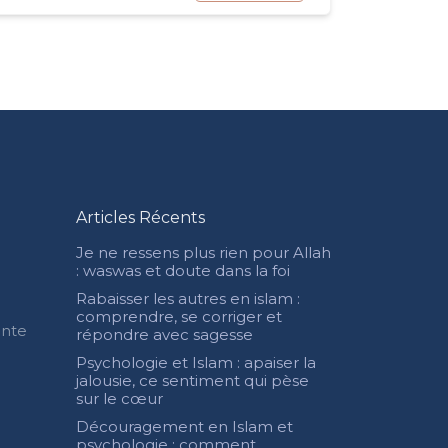
Articles Récents
Je ne ressens plus rien pour Allah
: waswas et doute dans la foi
Rabaisser les autres en islam :
comprendre, se corriger et
ente
répondre avec sagesse
Psychologie et Islam : apaiser la
jalousie, ce sentiment qui pèse
sur le cœur
Découragement en Islam et
psychologie : comment