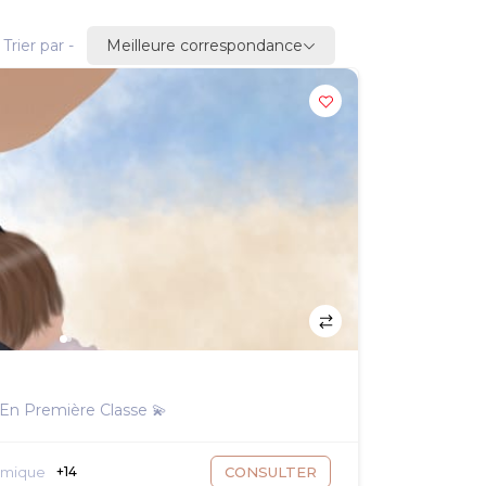
Meilleure correspondance
Trier par -
 En Première Classe 💫
amique
+14
CONSULTER