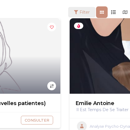
Filter
velles patientes)
Emilie Antoine
Il Est Temps De Se Traiter
CONSULTER
Analyse Psycho-Dyn