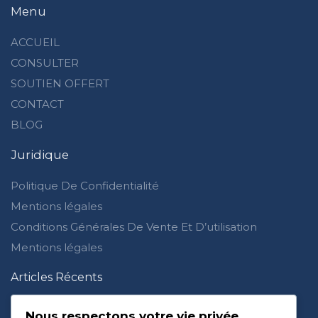
Menu
ACCUEIL
CONSULTER
SOUTIEN OFFERT
CONTACT
BLOG
Juridique
Politique De Confidentialité
Mentions légales
Conditions Générales De Vente Et D’utilisation
Mentions légales
Articles Récents
Je ne ressens plus rien pour Allah : waswas et doute
dans la foi
Nous respectons votre vie privée