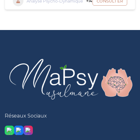
Analyse Psycho-Dynamique
+14
CONSULTER
Réseaux Sociaux