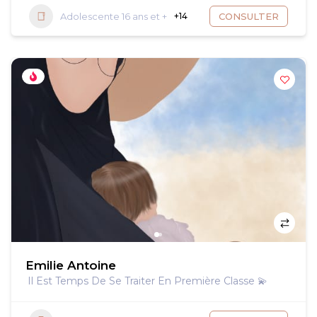
Adolescente 16 ans et +
+14
CONSULTER
Emilie Antoine
Il Est Temps De Se Traiter En Première Classe 💫